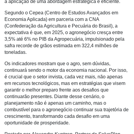
a aplicação de uma abordagem estratégica e eficiente.
Liberali
Segundo o Cepea (Centro de Estudos Avançados em
Netrin
Economia Aplicada) em parceria com a CNA
Néctar
(Confederação da Agricultura e Pecuária do Brasil), a
expectativa é que, em 2025, o agronegócio cresça entre
Tecprime
3,5% até 6% no PIB da Agropecuária, impulsionado pela
Agro
safra recorde de grãos estimada em 322,4 milhões de
toneladas.
Lean
Way
Os indicadores mostram que o agro, sem dúvidas,
Consulting
continuará sendo o motor da economia nacional. Por isso,
é crucial que o setor invista, cada vez mais, não apenas
Manager
em recursos tecnológicos, mas em estratégias que visem
ONE
garantir o melhor preparo frente aos desafios que
CHB
continuarão presentes. Diante desse cenário, o
planejamento não é apenas um caminho, mas o
combustível para o agronegócio continuar sua trajetória de
crescimento, transformando cada desafio em uma
oportunidade de prosperidade.