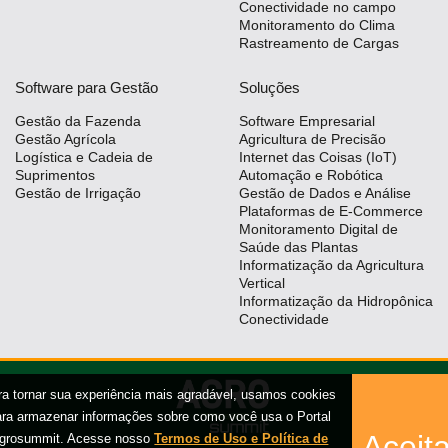
Conectividade no campo
Monitoramento do Clima
Rastreamento de Cargas
Software para Gestão
Soluções
Gestão da Fazenda
Software Empresarial
Gestão Agrícola
Agricultura de Precisão
Logística e Cadeia de
Internet das Coisas (IoT)
Suprimentos
Automação e Robótica
Gestão de Irrigação
Gestão de Dados e Análise
Plataformas de E-Commerce
Monitoramento Digital de
Saúde das Plantas
Informatização da Agricultura
Vertical
Informatização da Hidropônica
Conectividade
ra tornar sua experiência mais agradável, usamos cookies
ara armazenar informações sobre como você usa o Portal
Aceita
grosummit. Acesse nosso
Termos de Uso e Política de