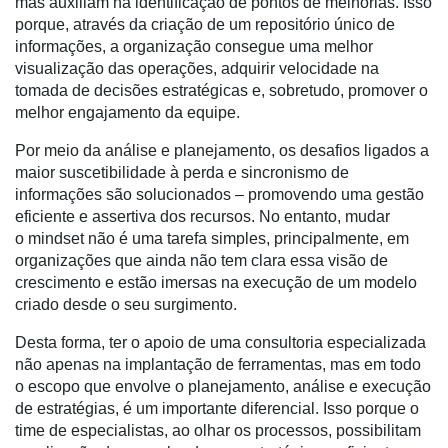
mas auxiliam na identificação de pontos de melhorias. Isso
Dados
porque, através da criação de um repositório único de
e
informações, a organização consegue uma melhor
Análise
visualização das operações, adquirir velocidade na
E-
tomada de decisões estratégicas e, sobretudo, promover o
Commerce
melhor engajamento da equipe.
Informatização
Por meio da análise e planejamento, os desafios ligados a
da
maior suscetibilidade à perda e sincronismo de
Agricultura
informações são solucionados – promovendo uma gestão
Vertical
eficiente e assertiva dos recursos. No entanto, mudar
o mindset não é uma tarefa simples, principalmente, em
Software
organizações que ainda não tem clara essa visão de
Empresarial
crescimento e estão imersas na execução de um modelo
criado desde o seu surgimento.
Tecnologia
para
Desta forma, ter o apoio de uma consultoria especializada
Recursos
não apenas na implantação de ferramentas, mas em todo
Hídricos
o escopo que envolve o planejamento, análise e execução
de estratégias, é um importante diferencial. Isso porque o
Membros
time de especialistas, ao olhar os processos, possibilitam