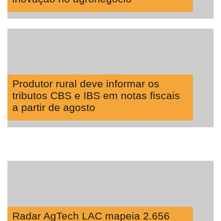
Produtor rural deve informar os
tributos CBS e IBS em notas fiscais
a partir de agosto
Radar AgTech LAC mapeia 2.656