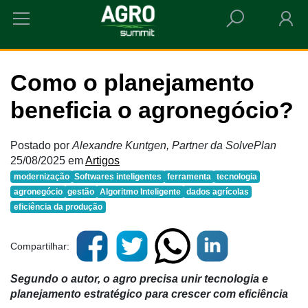
HOME
COMO O PLANEJAMENTO BENEFICIA O AGRONEGÓCIO?
Como o planejamento
beneficia o agronegócio?
Postado por
Alexandre Kuntgen, Partner da SolvePlan
25/08/2025
em
Artigos
modernização
Softwares inteligentes
ferramenta
tecnologia
agronegócio
gestão
Algoritmo Inteligente
dados agrícolas
eficiência da produção
Compartilhar:
Segundo o autor, o agro precisa unir tecnologia e
planejamento estratégico para crescer com eficiência