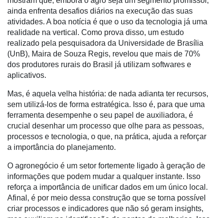
mostram que, embora o agro seja um segmento promissor,
Destaque
ainda enfrenta desafios diários na execução das suas
atividades. A boa notícia é que o uso da tecnologia já uma
Mercado
realidade na vertical. Como prova disso, um estudo
realizado pela pesquisadora da Universidade de Brasília
Troca
(UnB), Maira de Souza Regis, revelou que mais de 70%
de
dos produtores rurais do Brasil já utilizam softwares e
Cadeira
aplicativos.
Artigos
Mas, é aquela velha história: de nada adianta ter recursos,
Agenda
sem utilizá-los de forma estratégica. Isso é, para que uma
ferramenta desempenhe o seu papel de auxiliadora, é
Agricultura
crucial desenhar um processo que olhe para as pessoas,
de
processos e tecnologia, o que, na prática, ajuda a reforçar
Precisão
a importância do planejamento.
Automação
O agronegócio é um setor fortemente ligado à geração de
e
informações que podem mudar a qualquer instante. Isso
Robótica
reforça a importância de unificar dados em um único local.
Afinal, é por meio dessa construção que se torna possível
Conectividade
criar processos e indicadores que não só geram insights,