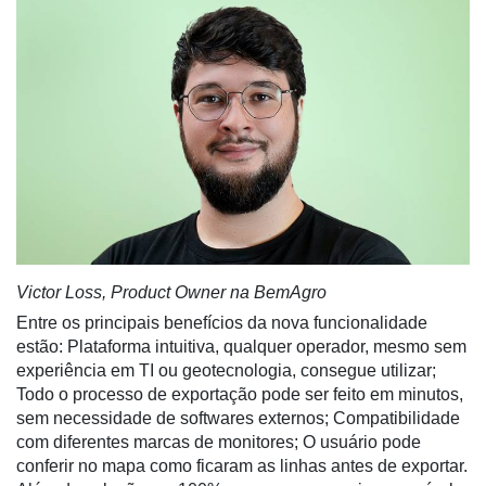
E-
Commerce
Informatização
da
Agricultura
Vertical
Software
Empresarial
Tecnologia
Victor Loss, Product Owner na BemAgro
para
Entre os principais benefícios da nova funcionalidade
Recursos
estão: Plataforma intuitiva, qualquer operador, mesmo sem
Hídricos
experiência em TI ou geotecnologia, consegue utilizar;
Membros
Todo o processo de exportação pode ser feito em minutos,
sem necessidade de softwares externos; Compatibilidade
Liberali
com diferentes marcas de monitores; O usuário pode
conferir no mapa como ficaram as linhas antes de exportar.
Netrin