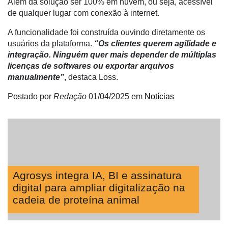
Além da solução ser 100% em nuvem, ou seja, acessível
Néctar
de qualquer lugar com conexão à internet.
Tecprime
A funcionalidade foi construída ouvindo diretamente os
Agro
usuários da plataforma.
“Os clientes querem agilidade e
integração. Ninguém quer mais depender de múltiplas
Lean
licenças de softwares ou exportar arquivos
Way
manualmente”
, destaca Loss.
Consulting
Postado por
Redação
01/04/2025
em
Notícias
Manager
ONE
CHB
Agrosys integra IA, BI e assinatura
digital para ampliar digitalização na
cadeia de proteína animal