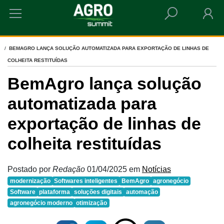
HOME
BEMAGRO LANÇA SOLUÇÃO AUTOMATIZADA PARA EXPORTAÇÃO DE LINHAS DE
COLHEITA RESTITUÍDAS
BemAgro lança solução
automatizada para
exportação de linhas de
colheita restituídas
Postado por
Redação
01/04/2025
em
Notícias
modernização
Softwares inteligentes
BemAgro
agronegócio
Software
plataforma
soluções digitais
automação
agronegócio moderno
otimização