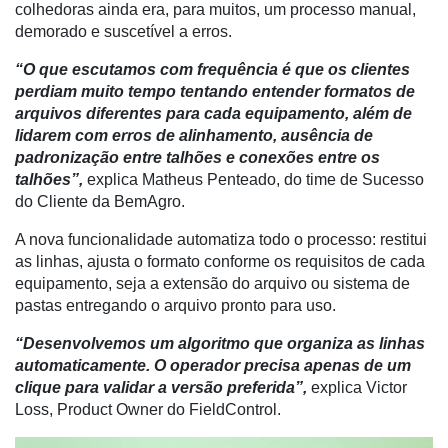
colhedoras ainda era, para muitos, um processo manual,
demorado e suscetível a erros.
Troca
de
“O que escutamos com frequência é que os clientes
Cadeira
perdiam muito tempo tentando entender formatos de
arquivos diferentes para cada equipamento, além de
Artigos
lidarem com erros de alinhamento, ausência de
padronização entre talhões e conexões entre os
Agenda
talhões”,
explica Matheus Penteado, do time de Sucesso
Agricultura
do Cliente da BemAgro.
de
A nova funcionalidade automatiza todo o processo: restitui
Precisão
as linhas, ajusta o formato conforme os requisitos de cada
Automação
equipamento, seja a extensão do arquivo ou sistema de
e
pastas entregando o arquivo pronto para uso.
Robótica
“Desenvolvemos um algoritmo que organiza as linhas
Conectividade
automaticamente. O operador precisa apenas de um
clique para validar a versão preferida”,
explica Victor
Dados
Loss, Product Owner do FieldControl.
e
Análise