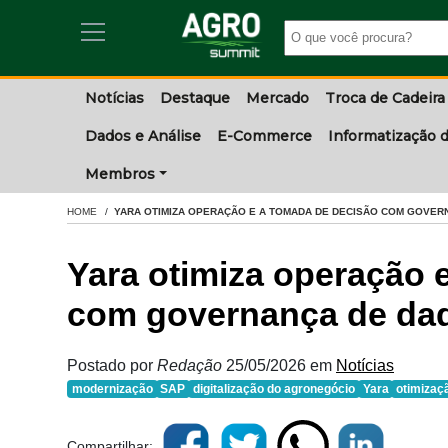
Notícias
Destaque
Mercado
Troca de Cadeira
Dados e Análise
E-Commerce
Informatização d
Membros
HOME
YARA OTIMIZA OPERAÇÃO E A TOMADA DE DECISÃO COM GOVER
Yara otimiza operação 
com governança de dad
Postado por
Redação
25/05/2026
em
Notícias
modernização
SAP
digitalização do agronegócio
Yara
otimizaç
Compartilhar: