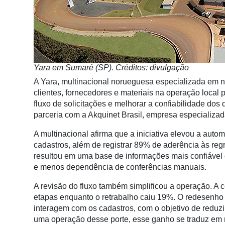
Notícias
Destaque
Mercado
Yara em Sumaré (SP). Créditos: divulgação
Troca
de
A Yara, multinacional norueguesa especializada em nu
Cadeira
clientes, fornecedores e materiais na operação local 
fluxo de solicitações e melhorar a confiabilidade dos
Artigos
parceria com a Akquinet Brasil, empresa especializa
Agenda
A multinacional afirma que a iniciativa elevou a aut
cadastros, além de registrar 89% de aderência às reg
Agricultura
resultou em uma base de informações mais confiável
de
e menos dependência de conferências manuais.
Precisão
A revisão do fluxo também simplificou a operação.
Automação
etapas enquanto o retrabalho caiu 19%.
O redesenho 
e
interagem com os cadastros, com o objetivo de reduzir
Robótica
uma operação desse porte, esse ganho se traduz em m