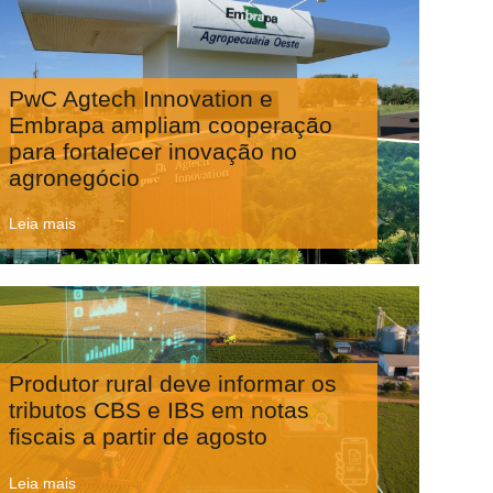
PwC Agtech Innovation e
Embrapa ampliam cooperação
para fortalecer inovação no
agronegócio
Leia mais
Produtor rural deve informar os
tributos CBS e IBS em notas
fiscais a partir de agosto
Leia mais