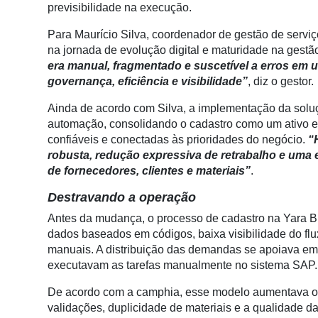
previsibilidade na execução.
Conectividade
Para Maurício Silva, coordenador de gestão de serviç
Dados
na jornada de evolução digital e maturidade na gest
e
era manual, fragmentado e suscetível a erros em u
Análise
governança, eficiência e visibilidade”
, diz o gestor.
E-
Ainda de acordo com Silva, a implementação da sol
Commerce
automação, consolidando o cadastro como um ativo es
Informatização
confiáveis e conectadas às prioridades do negócio.
“H
da
robusta, redução expressiva de retrabalho e uma 
Agricultura
de fornecedores, clientes e materiais”
.
Vertical
Destravando a operação
Software
Antes da mudança, o processo de cadastro na Yara Br
Empresarial
dados baseados em códigos, baixa visibilidade do flu
manuais. A distribuição das demandas se apoiava em 
Tecnologia
executavam as tarefas manualmente no sistema SAP.
para
Recursos
De acordo com a camphia, esse modelo aumentava o r
Hídricos
validações, duplicidade de materiais e a qualidade da