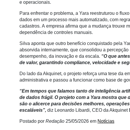
e operacionais.
Membros
Para enfrentar o problema, a Yara reestruturou o flux
Liberali
dados em um processo mais automatizado, com regra
Netrin
cadastros.
A
empresa afirma que a mudança trouxe mai
dependência de controles manuais.
Néctar
Silva aponta que outro benefício conquistado pela Yar
Tecprime
absorvida internamente, que consolidou a percepção
Agro
desempenho, da inovação e da escala.
“O que antes
de valor, garantindo compliance, velocidade e se
Lean
Way
Do lado da Akquinet, o projeto reforça uma tese da e
Consulting
administrativa e passou a funcionar como base de go
Manager
“Em tempos que falamos tanto de inteligência arti
ONE
de dados frágil. O projeto com a Yara mostra que 
são o alicerce para decisões melhores, operações m
CHB
escaláveis”,
diz Leonardo Libardi, CEO da Akquinet 
Postado por
Redação
25/05/2026
em
Notícias