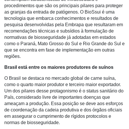
procedimentos que são os principais pilares para proteger
as granjas da entrada de patógenos. O BioSsui é uma
tecnologia que embarca conhecimentos e resultados de
pesquisa desenvolvidas pela Embrapa que resultaram em
recomendações técnicas e subsídios à formulação de
Cadastre-
normativas de biosseguridade já adotadas em estados
se
como o Paraná, Mato Grosso do Sul e Rio Grande do Sul e
que se encontra em fase de implementação em outras
regiões.
Minha
conta
Brasil está entre os maiores produtores de suínos
O Brasil se destaca no mercado global de carne suína,
como o quarto maior produtor e terceiro maior exportador.
Notícias
Um dos pilares desse protagonismo é o status sanitário do
País, considerado livre de importantes doenças que
Destaque
ameaçam a produção. Essa posição se deve aos esforços
de coordenação da cadeia produtiva e dos órgãos oficiais
Mercado
em assegurar o cumprimento de rígidos protocolos e
Troca
normas de biosseguridade.
de