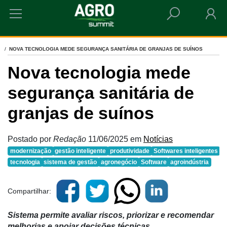
HOME
NOVA TECNOLOGIA MEDE SEGURANÇA SANITÁRIA DE GRANJAS DE SUÍNOS
Nova tecnologia mede
segurança sanitária de
granjas de suínos
Postado por
Redação
11/06/2025
em
Notícias
modernização
gestão inteligente
produtividade
Softwares inteligentes
tecnologia
sistema de gestão
agronegócio
Software
agroindústria
Compartilhar:
Sistema permite avaliar riscos, priorizar e recomendar
melhorias e apoiar decisões técnicas