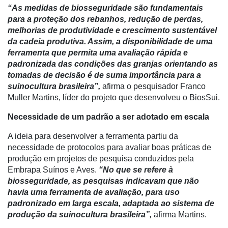
“As medidas de biosseguridade são fundamentais
Cadeira
para a proteção dos rebanhos, redução de perdas,
Artigos
melhorias de produtividade e crescimento sustentável
da cadeia produtiva. Assim, a disponibilidade de uma
Agenda
ferramenta que permita uma avaliação rápida e
padronizada das condições das granjas orientando as
Agricultura
tomadas de decisão é de suma importância para a
de
suinocultura brasileira”,
afirma o pesquisador Franco
Precisão
Muller Martins, líder do projeto que desenvolveu o BiosSui.
Automação
Necessidade de um padrão a ser adotado em escala
e
Robótica
A ideia para desenvolver a ferramenta partiu da
necessidade de protocolos para avaliar boas práticas de
Conectividade
produção em projetos de pesquisa conduzidos pela
Embrapa Suínos e Aves.
“No que se refere à
Dados
biosseguridade, as pesquisas indicavam que não
e
havia uma ferramenta de avaliação, para uso
Análise
padronizado em larga escala, adaptada ao sistema de
E-
produção da suinocultura brasileira”,
afirma Martins.
Commerce