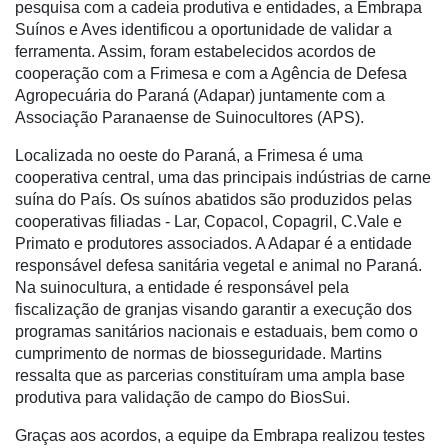
Tecprime
pesquisa com a cadeia produtiva e entidades, a Embrapa
Agro
Suínos e Aves identificou a oportunidade de validar a
ferramenta. Assim, foram estabelecidos acordos de
Lean
cooperação com a Frimesa e com a Agência de Defesa
Way
Agropecuária do Paraná (Adapar) juntamente com a
Consulting
Associação Paranaense de Suinocultores (APS).
Manager
Localizada no oeste do Paraná, a Frimesa é uma
ONE
cooperativa central, uma das principais indústrias de carne
suína do País. Os suínos abatidos são produzidos pelas
CHB
cooperativas filiadas - Lar, Copacol, Copagril, C.Vale e
Primato e produtores associados. A Adapar é a entidade
responsável defesa sanitária vegetal e animal no Paraná.
Na suinocultura, a entidade é responsável pela
fiscalização de granjas visando garantir a execução dos
programas sanitários nacionais e estaduais, bem como o
cumprimento de normas de biosseguridade. Martins
ressalta que as parcerias constituíram uma ampla base
produtiva para validação de campo do BiosSui.
Graças aos acordos, a equipe da Embrapa realizou testes