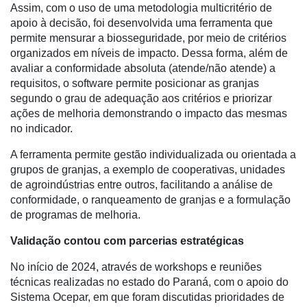
Assim, com o uso de uma metodologia multicritério de
Informatização
apoio à decisão, foi desenvolvida uma ferramenta que
da
permite mensurar a biosseguridade, por meio de critérios
Agricultura
organizados em níveis de impacto. Dessa forma, além de
Vertical
avaliar a conformidade absoluta (atende/não atende) a
requisitos, o software permite posicionar as granjas
Software
segundo o grau de adequação aos critérios e priorizar
Empresarial
ações de melhoria demonstrando o impacto das mesmas
no indicador.
Tecnologia
para
A ferramenta permite gestão individualizada ou orientada a
Recursos
grupos de granjas, a exemplo de cooperativas, unidades
Hídricos
de agroindústrias entre outros, facilitando a análise de
conformidade, o ranqueamento de granjas e a formulação
Membros
de programas de melhoria.
Liberali
Validação contou com parcerias estratégicas
Netrin
No início de 2024, através de workshops e reuniões
Néctar
técnicas realizadas no estado do Paraná, com o apoio do
Sistema Ocepar, em que foram discutidas prioridades de