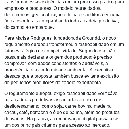
Robótica
transformar essas exigências em um processo prático para
empresas e produtores. O modelo reúne dados,
Conectividade
documentos, geolocalização e trilha de auditoria em uma
única estrutura, acompanhando toda a cadeia produtiva,
Dados
do campo ao embarque.
e
Análise
Para Marisa Rodrigues, fundadora da Groundd, o novo
regulamento europeu transformou a rastreabilidade em um
E-
fator estratégico de competitividade. Segundo ela, não
Commerce
basta mais declarar a origem dos produtos; é preciso
Informatização
comprovar, com dados consistentes e auditáveis, a
da
procedência e a conformidade ambiental. A executiva
Agricultura
destaca que a proposta também busca evitar a exclusão
Vertical
de pequenos produtores da cadeia exportadora.
Software
O regulamento europeu exige rastreabilidade verificável
Empresarial
para cadeias produtivas associadas ao risco de
desflorestamento, como soja, carne bovina, madeira,
Tecnologia
cacau, café, borracha e óleo de palma, além de produtos
para
derivados. Na prática, a comprovação digital passa a ser
Recursos
um dos principais critérios para acesso ao mercado.