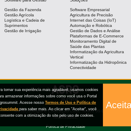
Gestão da Fazenda
Software Empresarial
Gestão Agrícola
Agricultura de Precisão
Logística e Cadeia de
Internet das Coisas (IoT)
Suprimentos
Automação e Robótica
Gestão de Irrigação
Gestão de Dados e Análise
Plataformas de E-Commerce
Monitoramento Digital de
Saúde das Plantas
Informatização da Agricultura
Vertical
Informatização da Hidropônica
Conectividade
ra tornar sua experiência mais agradável, usamos cookies
ara armazenar informações sobre como você usa o Portal
Aceita
grosummit. Acesse nosso
Termos de Uso e Política de
rivacidade
para saber mais. Ao clicar em "Aceitar", você
iX Tecnologia e Educação Ltda. Todos os direitos
consente com a otimização do site pelo uso de cookies.
reservados.
Política de Privacidade