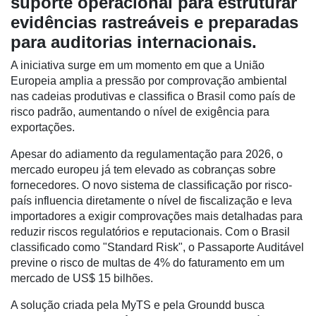
suporte operacional para estruturar
evidências rastreáveis e preparadas
Notícias
para auditorias internacionais.
Destaque
A iniciativa surge em um momento em que a União
Europeia amplia a pressão por comprovação ambiental
Mercado
nas cadeias produtivas e classifica o Brasil como país de
risco padrão, aumentando o nível de exigência para
Troca
exportações.
de
Cadeira
Apesar do adiamento da regulamentação para 2026, o
mercado europeu já tem elevado as cobranças sobre
Artigos
fornecedores. O novo sistema de classificação por risco-
país influencia diretamente o nível de fiscalização e leva
Agenda
importadores a exigir comprovações mais detalhadas para
Agricultura
reduzir riscos regulatórios e reputacionais. Com o Brasil
de
classificado como "Standard Risk", o Passaporte Auditável
Precisão
previne o risco de multas de 4% do faturamento em um
mercado de US$ 15 bilhões.
Automação
e
A solução criada pela MyTS e pela Groundd busca