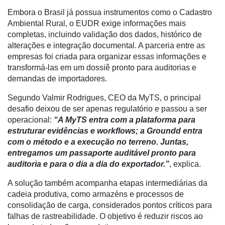
Hídricos
Embora o Brasil já possua instrumentos como o Cadastro
Membros
Ambiental Rural, o EUDR exige informações mais
completas, incluindo validação dos dados, histórico de
Liberali
alterações e integração documental. A parceria entre as
empresas foi criada para organizar essas informações e
Netrin
transformá-las em um dossiê pronto para auditorias e
Néctar
demandas de importadores.
Tecprime
Segundo Valmir Rodrigues, CEO da MyTS, o principal
Agro
desafio deixou de ser apenas regulatório e passou a ser
operacional:
“A MyTS entra com a plataforma para
Lean
estruturar evidências e workflows; a Groundd entra
Way
com o método e a execução no terreno. Juntas,
Consulting
entregamos um passaporte auditável pronto para
auditoria e para o dia a dia do exportador.”
, explica.
Manager
ONE
A solução também acompanha etapas intermediárias da
cadeia produtiva, como armazéns e processos de
CHB
consolidação de carga, considerados pontos críticos para
falhas de rastreabilidade. O objetivo é reduzir riscos ao