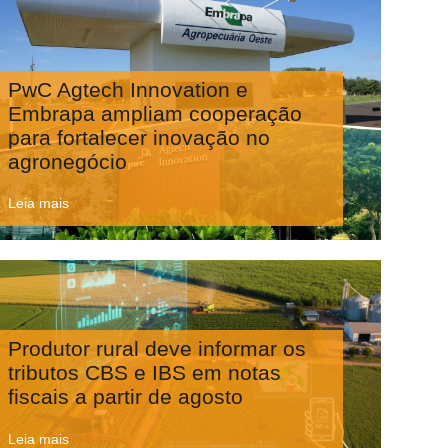
PwC Agtech Innovation e
Embrapa ampliam cooperação
para fortalecer inovação no
agronegócio
Leia mais
Produtor rural deve informar os
tributos CBS e IBS em notas
fiscais a partir de agosto
Leia mais