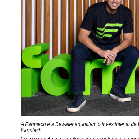
Membros
Liberali
Netrin
Néctar
Tecprime
Agro
Lean
Way
Consulting
Manager
ONE
CHB
A Farmtech e a Bewater anunciam o investimento de U
Farmtech
Outro exemplo é a Farmtech, que recentemente anunc