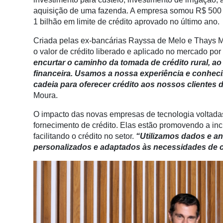
Conectividade
aquisição de uma fazenda. A empresa somou R$ 500 
1 bilhão em limite de crédito aprovado no último ano.
Dados
e
Criada pelas ex-bancárias Rayssa de Melo e Thays 
Análise
o valor de crédito liberado e aplicado no mercado por
encurtar o caminho da tomada de crédito rural, ao
E-
financeira. Usamos a nossa experiência e conhe
Commerce
cadeia para oferecer crédito aos nossos clientes
Informatização
Moura.
da
O impacto das novas empresas de tecnologia voltada
Agricultura
fornecimento de crédito. Elas estão promovendo a inc
Vertical
facilitando o crédito no setor.
“Utilizamos dados e an
Software
personalizados e adaptados às necessidades de 
Empresarial
Tecnologia
para
Recursos
Hídricos