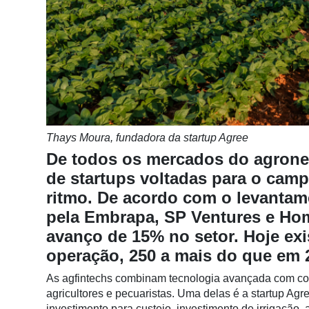
Notícias
Destaque
Mercado
Troca
de
Cadeira
Thays Moura, fundadora da startup Agree
Artigos
De todos os mercados do agroneg
de startups voltadas para o cam
Agenda
ritmo. De acordo com o levantam
Agricultura
pela Embrapa, SP Ventures e H
de
avanço de 15% no setor. Hoje ex
Precisão
operação, 250 a mais do que em 
Automação
e
As agfintechs combinam tecnologia avançada com con
Robótica
agricultores e pecuaristas. Uma delas é a startup Ag
investimento para custeio, investimento de irrigação