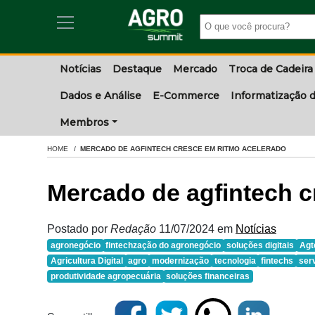
Notícias
Destaque
Mercado
Troca de Cadeira
Dados e Análise
E-Commerce
Informatização d
Membros
HOME
MERCADO DE AGFINTECH CRESCE EM RITMO ACELERADO
Mercado de agfintech c
Postado por
Redação
11/07/2024
em
Notícias
agronegócio
fintechzação do agronegócio
soluções digitais
Agt
Agricultura Digital
agro
modernização
tecnologia
fintechs
serv
produtividade agropecuária
soluções financeiras