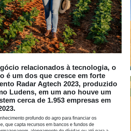
ócio relacionados à tecnologia, o
po é um dos que cresce em forte
ento Radar Agtech 2023, produzido
omo Ludens, em um ano houve um
istem cerca de 1.953 empresas em
2023.
hecimento profundo do agro para financiar os
ree, que capta recursos em bancos e fundos de
, armazenagem, alongamento de dívidas ou até para a