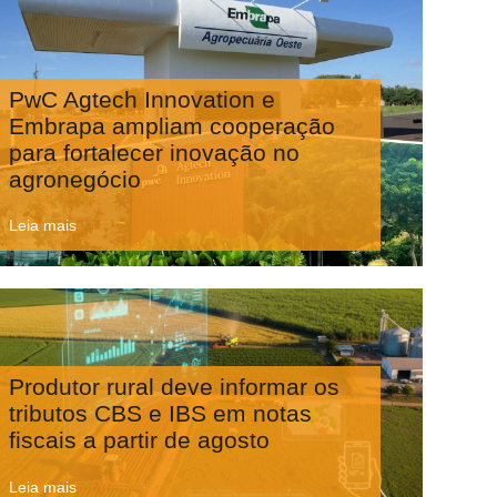
PwC Agtech Innovation e
Embrapa ampliam cooperação
para fortalecer inovação no
agronegócio
Leia mais
Produtor rural deve informar os
tributos CBS e IBS em notas
fiscais a partir de agosto
Leia mais