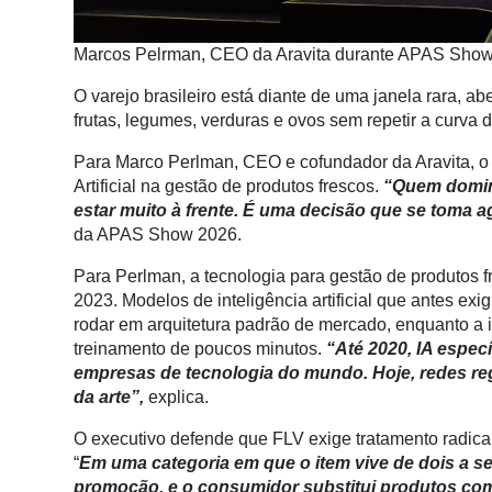
Notícias
Marcos Pelrman, CEO da Aravita durante APAS Show 
Destaque
O varejo brasileiro está diante de uma janela rara, a
Mercado
frutas, legumes, verduras e ovos sem repetir a curva 
Troca
Para Marco Perlman, CEO e cofundador da Aravita, o B
de
Artificial na gestão de produtos frescos.
“Quem domina
Cadeira
estar muito à frente. É uma decisão que se toma 
da APAS Show 2026.
Artigos
Para Perlman, a tecnologia para gestão de produtos f
Agenda
2023. Modelos de inteligência artificial que antes ex
Agricultura
rodar em arquitetura padrão de mercado, enquanto a int
de
treinamento de poucos minutos.
“Até 2020, IA especí
Precisão
empresas de tecnologia do mundo. Hoje, redes reg
da arte”,
explica.
Automação
e
O executivo defende que FLV exige tratamento radic
Robótica
“
Em uma categoria em que o item vive de dois a s
promoção, e o consumidor substitui produtos com