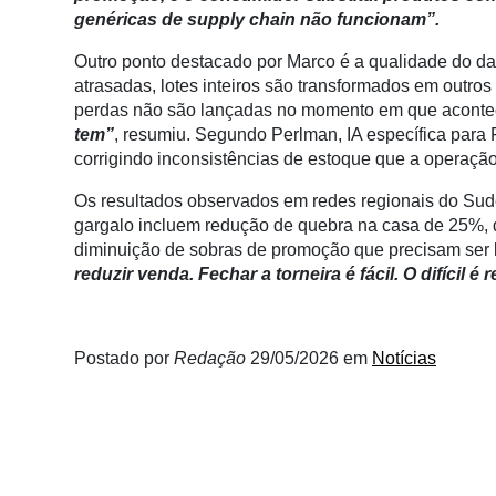
Conectividade
genéricas de supply chain não funcionam”.
Dados
Outro ponto destacado por Marco é a qualidade do da
e
atrasadas, lotes inteiros são transformados em outros
Análise
perdas não são lançadas no momento em que acont
tem”
, resumiu. Segundo Perlman, IA específica para
E-
corrigindo inconsistências de estoque que a operaçã
Commerce
Os resultados observados em redes regionais do Sude
Informatização
gargalo incluem redução de quebra na casa de 25%,
da
diminuição de sobras de promoção que precisam ser 
Agricultura
reduzir venda. Fechar a torneira é fácil. O difícil
Vertical
Software
Empresarial
Postado por
Redação
29/05/2026
em
Notícias
Tecnologia
para
Recursos
Hídricos