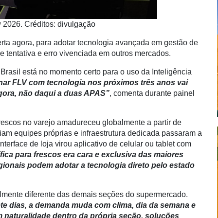
2026. Créditos: divulgação
berta agora, para adotar tecnologia avançada em gestão de
de tentativa e erro vivenciada em outros mercados.
rasil está no momento certo para o uso da Inteligência
r FLV com tecnologia nos próximos três anos vai
agora, não daqui a duas APAS”
, comenta durante painel
rescos no varejo amadureceu globalmente a partir de
igiam equipes próprias e infraestrutura dedicada passaram a
erface de loja virou aplicativo de celular ou tablet com
fica para frescos era cara e exclusiva das maiores
ionais podem adotar a tecnologia direto pelo estado
almente diferente das demais seções do supermercado.
ete dias, a demanda muda com clima, dia da semana e
 naturalidade dentro da própria seção, soluções