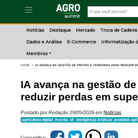
Notícias
Destaque
Mercado
Troca de Cadeira
Dados e Análise
E-Commerce
Informatização d
Membros
HOME
IA AVANÇA NA GESTÃO DE FRUTAS E VERDURAS PARA REDUZIR
IA avança na gestão de 
reduzir perdas em sup
Postado por
Redação
29/05/2026
em
Notícias
agricultura digital
Aravita
IA
Inteligência Artificial
produtos agr
Compartilhar: