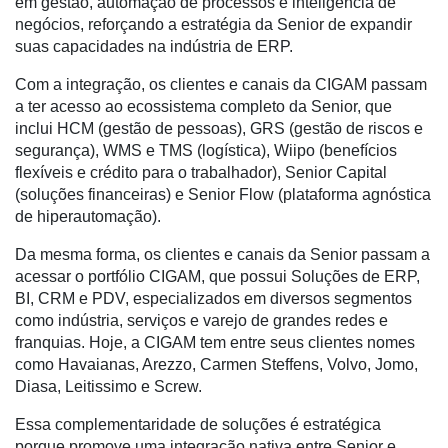
em gestão, automação de processos e inteligência de
Automação
negócios, reforçando a estratégia da Senior de expandir
e
suas capacidades na indústria de ERP.
Robótica
Com a integração, os clientes e canais da CIGAM passam
Conectividade
a ter acesso ao ecossistema completo da Senior, que
Dados
inclui HCM (gestão de pessoas), GRS (gestão de riscos e
e
segurança), WMS e TMS (logística), Wiipo (benefícios
Análise
flexíveis e crédito para o trabalhador), Senior Capital
(soluções financeiras) e Senior Flow (plataforma agnóstica
E-
de hiperautomação).
Commerce
Da mesma forma, os clientes e canais da Senior passam a
Informatização
acessar o portfólio CIGAM, que possui Soluções de ERP,
da
BI, CRM e PDV, especializados em diversos segmentos
Agricultura
como indústria, serviços e varejo de grandes redes e
Vertical
franquias. Hoje, a CIGAM tem entre seus clientes nomes
como Havaianas, Arezzo, Carmen Steffens, Volvo, Jomo,
Software
Diasa, Leitissimo e Screw.
Empresarial
Essa complementaridade de soluções é estratégica
Tecnologia
porque promove uma integração nativa entre Senior e