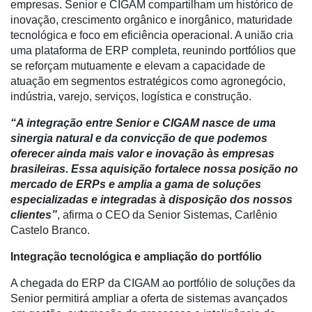
empresas. Senior e CIGAM compartilham um histórico de
conta
inovação, crescimento orgânico e inorgânico, maturidade
tecnológica e foco em eficiência operacional. A união cria
uma plataforma de ERP completa, reunindo portfólios que
se reforçam mutuamente e elevam a capacidade de
Notícias
atuação em segmentos estratégicos como agronegócio,
Destaque
indústria, varejo, serviços, logística e construção.
Mercado
“A integração entre Senior e CIGAM nasce de uma
sinergia natural e da convicção de que podemos
Troca
oferecer ainda mais valor e inovação às empresas
de
brasileiras. Essa aquisição fortalece nossa posição no
Cadeira
mercado de ERPs e amplia a gama de soluções
especializadas e integradas à disposição dos nossos
Artigos
clientes”
, afirma o CEO da Senior Sistemas, Carlênio
Castelo Branco.
Agenda
Integração tecnológica e ampliação do portfólio
Agricultura
de
A chegada do ERP da CIGAM ao portfólio de soluções da
Precisão
Senior permitirá ampliar a oferta de sistemas avançados