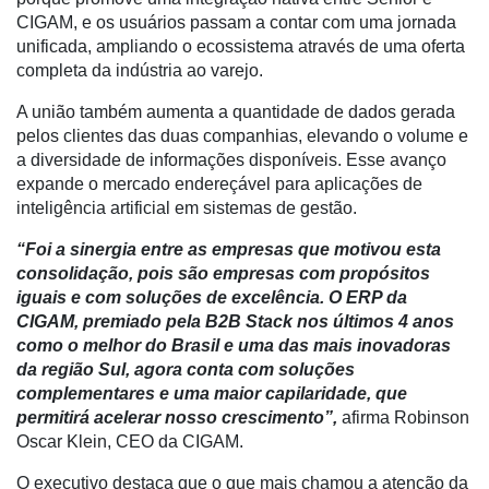
para
CIGAM, e os usuários passam a contar com uma jornada
Recursos
unificada, ampliando o ecossistema através de uma oferta
Hídricos
completa da indústria ao varejo.
Membros
A união também aumenta a quantidade de dados gerada
Liberali
pelos clientes das duas companhias, elevando o volume e
a diversidade de informações disponíveis. Esse avanço
Netrin
expande o mercado endereçável para aplicações de
inteligência artificial em sistemas de gestão.
Néctar
“Foi a sinergia entre as empresas que motivou esta
Tecprime
consolidação, pois são empresas com propósitos
Agro
iguais e com soluções de excelência. O ERP da
CIGAM, premiado pela B2B Stack nos últimos 4 anos
Lean
como o melhor do Brasil e uma das mais inovadoras
Way
da região Sul, agora conta com soluções
Consulting
complementares e uma maior capilaridade, que
Manager
permitirá acelerar nosso crescimento”,
afirma Robinson
ONE
Oscar Klein, CEO da CIGAM.
CHB
O executivo destaca que o que mais chamou a atenção da