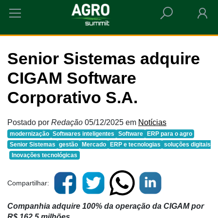
HOME
SENIOR SISTEMAS ADQUIRE CIGAM SOFTWARE CORPORATIVO S.A.
Senior Sistemas adquire
CIGAM Software
Corporativo S.A.
Postado por
Redação
05/12/2025
em
Notícias
modernização
Softwares inteligentes
Software
ERP para o agro
Senior Sistemas
gestão
Mercado
ERP e tecnologias
soluções digitais
Inovações tecnológicas
Compartilhar:
Companhia adquire 100% da operação da CIGAM por
R$ 162,5 milhões