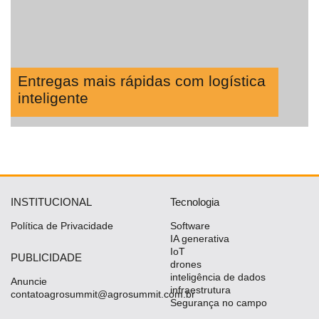
Entregas mais rápidas com logística
inteligente
INSTITUCIONAL
Tecnologia
Política de Privacidade
Software
IA generativa
IoT
PUBLICIDADE
drones
inteligência de dados
Anuncie
infraestrutura
contatoagrosummit@agrosummit.com.br
Segurança no campo