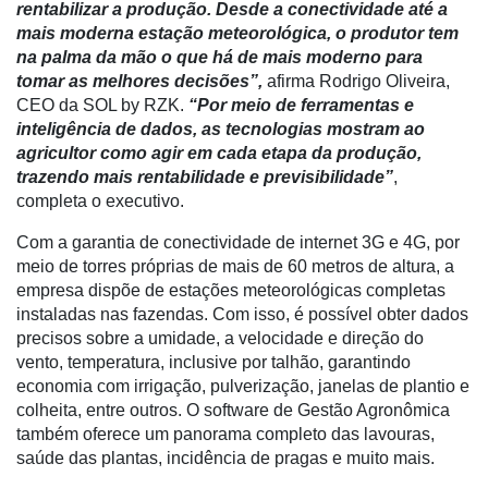
rentabilizar a produção. Desde a conectividade até a
mais moderna estação meteorológica, o produtor tem
Destaque
na palma da mão o que há de mais moderno para
Mercado
tomar as melhores decisões”,
afirma Rodrigo Oliveira,
CEO da SOL by RZK.
“Por meio de ferramentas e
Troca
inteligência de dados, as tecnologias mostram ao
de
agricultor como agir em cada etapa da produção,
Cadeira
trazendo mais rentabilidade e previsibilidade”
,
completa o executivo.
Artigos
Com a garantia de conectividade de internet 3G e 4G, por
Agenda
meio de torres próprias de mais de 60 metros de altura, a
empresa dispõe de estações meteorológicas completas
Agricultura
instaladas nas fazendas. Com isso, é possível obter dados
de
precisos sobre a umidade, a velocidade e direção do
Precisão
vento, temperatura, inclusive por talhão, garantindo
Automação
economia com irrigação, pulverização, janelas de plantio e
e
colheita, entre outros. O software de Gestão Agronômica
Robótica
também oferece um panorama completo das lavouras,
saúde das plantas, incidência de pragas e muito mais.
Conectividade