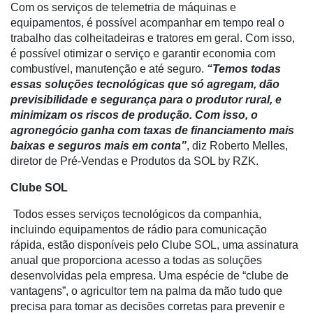
Com os serviços de telemetria de máquinas e
Dados
equipamentos, é possível acompanhar em tempo real o
e
trabalho das colheitadeiras e tratores em geral. Com isso,
Análise
é possível otimizar o serviço e garantir economia com
combustível, manutenção e até seguro.
“Temos todas
E-
essas soluções tecnológicas que só agregam, dão
Commerce
previsibilidade e segurança para o produtor rural, e
minimizam os riscos de produção. Com isso, o
Informatização
agronegócio ganha com taxas de financiamento mais
da
baixas e seguros mais em conta”
, diz Roberto Melles,
Agricultura
diretor de Pré-Vendas e Produtos da SOL by RZK.
Vertical
Clube SOL
Software
Empresarial
Todos esses serviços tecnológicos da companhia,
incluindo equipamentos de rádio para comunicação
Tecnologia
rápida, estão disponíveis pelo Clube SOL, uma assinatura
para
anual que proporciona acesso a todas as soluções
Recursos
desenvolvidas pela empresa. Uma espécie de “clube de
Hídricos
vantagens”, o agricultor tem na palma da mão tudo que
Membros
precisa para tomar as decisões corretas para prevenir e