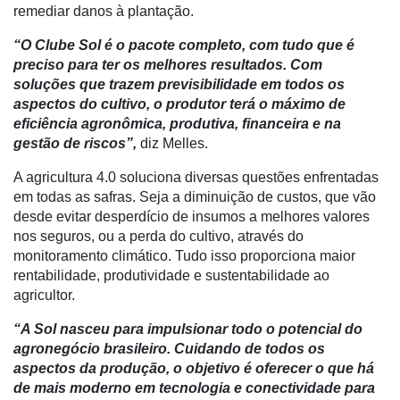
remediar danos à plantação.
Liberali
“O Clube Sol é o pacote completo, com tudo que é
Netrin
preciso para ter os melhores resultados. Com
soluções que trazem previsibilidade em todos os
Néctar
aspectos do cultivo, o produtor terá o máximo de
Tecprime
eficiência agronômica, produtiva, financeira e na
Agro
gestão de riscos”,
diz Melles.
Lean
A agricultura 4.0 soluciona diversas questões enfrentadas
Way
em todas as safras. Seja a diminuição de custos, que vão
Consulting
desde evitar desperdício de insumos a melhores valores
nos seguros, ou a perda do cultivo, através do
Manager
monitoramento climático. Tudo isso proporciona maior
ONE
rentabilidade, produtividade e sustentabilidade ao
agricultor.
CHB
“A Sol nasceu para impulsionar todo o potencial do
agronegócio brasileiro. Cuidando de todos os
aspectos da produção, o objetivo é oferecer o que há
de mais moderno em tecnologia e conectividade para