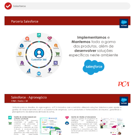
Análise
E-
Commerce
Informatização
da
Agricultura
Vertical
Software
Empresarial
Tecnologia
para
Recursos
Hídricos
Membros
Liberali