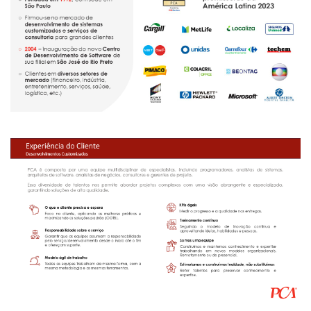
Mercado
Troca
de
Cadeira
Artigos
Agenda
Agricultura
de
Precisão
Automação
e
Robótica
Conectividade
Dados
e