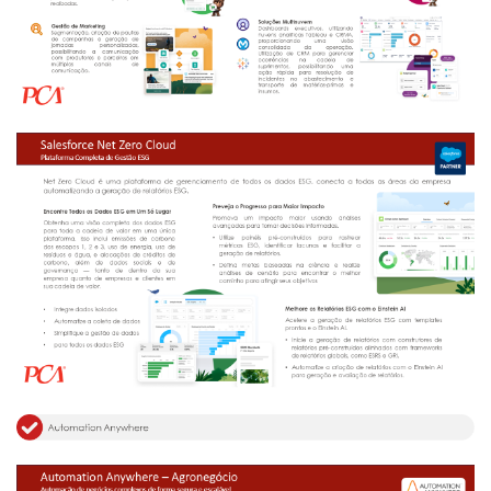
Netrin
Néctar
Tecprime
Agro
Lean
Way
Consulting
Manager
ONE
CHB