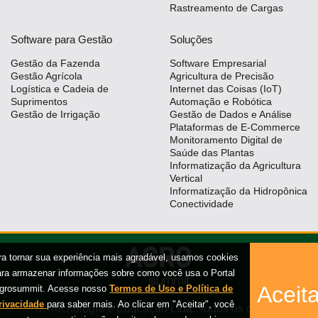
Rastreamento de Cargas
Software para Gestão
Soluções
Gestão da Fazenda
Software Empresarial
Gestão Agrícola
Agricultura de Precisão
Logística e Cadeia de
Internet das Coisas (IoT)
Suprimentos
Automação e Robótica
Gestão de Irrigação
Gestão de Dados e Análise
Plataformas de E-Commerce
Monitoramento Digital de
Saúde das Plantas
Informatização da Agricultura
Vertical
Informatização da Hidropônica
Conectividade
ra tornar sua experiência mais agradável, usamos cookies
ara armazenar informações sobre como você usa o Portal
Aceita
grosummit. Acesse nosso
Termos de Uso e Política de
rivacidade
para saber mais. Ao clicar em "Aceitar", você
iX Tecnologia e Educação Ltda. Todos os direitos