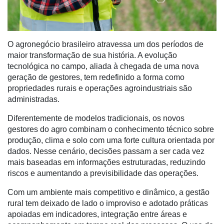
e
Análise
E-
O agronegócio brasileiro atravessa um dos períodos de
Commerce
maior transformação de sua história. A evolução
tecnológica no campo, aliada à chegada de uma nova
Informatização
geração de gestores, tem redefinido a forma como
da
propriedades rurais e operações agroindustriais são
Agricultura
administradas.
Vertical
Diferentemente de modelos tradicionais, os novos
Software
gestores do agro combinam o conhecimento técnico sobre
Empresarial
produção, clima e solo com uma forte cultura orientada por
dados. Nesse cenário, decisões passam a ser cada vez
Tecnologia
mais baseadas em informações estruturadas, reduzindo
para
riscos e aumentando a previsibilidade das operações.
Recursos
Hídricos
Com um ambiente mais competitivo e dinâmico, a gestão
rural tem deixado de lado o improviso e adotado práticas
Membros
apoiadas em indicadores, integração entre áreas e
Liberali