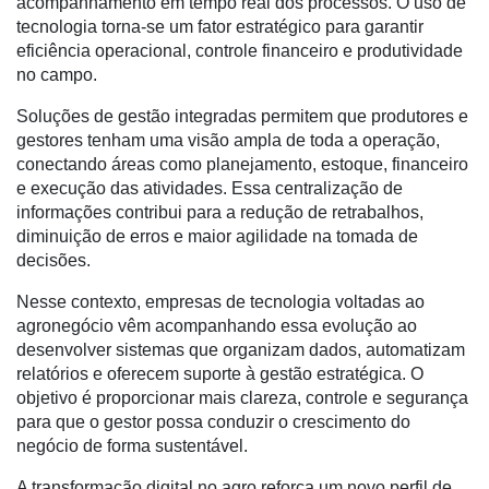
acompanhamento em tempo real dos processos. O uso de
tecnologia torna-se um fator estratégico para garantir
Netrin
eficiência operacional, controle financeiro e produtividade
no campo.
Néctar
Soluções de gestão integradas permitem que produtores e
Tecprime
gestores tenham uma visão ampla de toda a operação,
Agro
conectando áreas como planejamento, estoque, financeiro
e execução das atividades. Essa centralização de
Lean
informações contribui para a redução de retrabalhos,
Way
diminuição de erros e maior agilidade na tomada de
Consulting
decisões.
Manager
Nesse contexto, empresas de tecnologia voltadas ao
ONE
agronegócio vêm acompanhando essa evolução ao
CHB
desenvolver sistemas que organizam dados, automatizam
relatórios e oferecem suporte à gestão estratégica. O
objetivo é proporcionar mais clareza, controle e segurança
para que o gestor possa conduzir o crescimento do
negócio de forma sustentável.
A transformação digital no agro reforça um novo perfil de