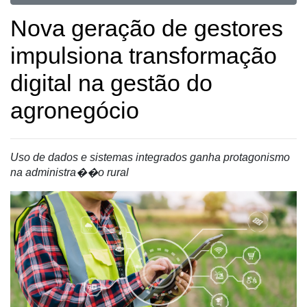
Destaque
Nova geração de gestores
Mercado
impulsiona transformação
Troca
de
digital na gestão do
Cadeira
agronegócio
Artigos
Agenda
Uso de dados e sistemas integrados ganha protagonismo
Agricultura
na administra��o rural
de
Precisão
Automação
e
Robótica
Conectividade
Dados