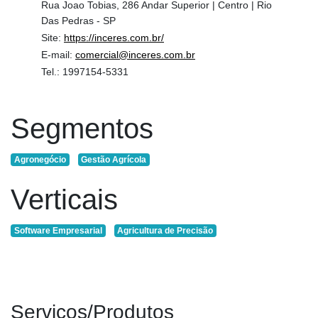
Rua Joao Tobias, 286 Andar Superior | Centro | Rio
Artigos
Das Pedras - SP
Agenda
Site:
https://inceres.com.br/
E-mail:
comercial@inceres.com.br
Agricultura
Tel.:
1997154-5331
de
Precisão
Segmentos
Automação
e
Robótica
Agronegócio
Gestão Agrícola
Conectividade
Verticais
Dados
e
Software Empresarial
Agricultura de Precisão
Análise
E-
Commerce
Serviços/Produtos
Informatização