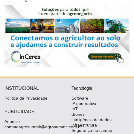
da
Agricultura
Vertical
Software
Empresarial
Tecnologia
para
Recursos
Hídricos
Membros
Liberali
INSTITUCIONAL
Tecnologia
Política de Privacidade
Software
Netrin
IA generativa
IoT
Néctar
PUBLICIDADE
drones
inteligência de dados
Anuncie
Tecprime
infraestrutura
contatoagrosummit@agrosummit.com.br
Agro
Segurança no campo