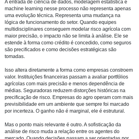
A entrada de ciência de dados, modelagem estatística e
Conectividade
machine learning nesse processo não representa apenas
uma evolução técnica. Representa uma mudança na
Dados
lógica de funcionamento do setor. Quando equipes
e
multidisciplinares conseguem modelar risco agrícola com
Análise
maior precisão, o impacto não se limita à análise. Ele se
estende à forma como crédito é concedido, como seguros
E-
são precificados e como decisões estratégicas são
Commerce
tomadas.
Informatização
da
Isso altera diretamente a forma como empresas constroem
Agricultura
valor. Instituições financeiras passam a avaliar portfólios
Vertical
agrícolas com mais precisão e menos dependência de
médias. Seguradoras reduzem distorções históricas na
Software
precificação de risco. Empresas do agro operam com mais
Empresarial
previsibilidade em um ambiente que sempre foi marcado
por incerteza. O ganho não é marginal, ele é estrutural.
Tecnologia
para
Mas o ponto mais relevante é outro. A sofisticação da
Recursos
análise de risco muda a relação entre os agentes do
Hídricos
mercado. Quando decisões passam a ser orientadas por