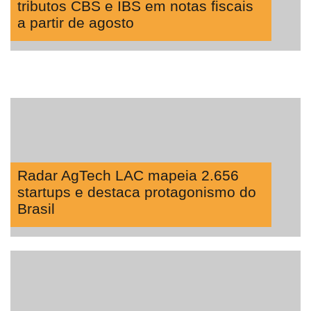
tributos CBS e IBS em notas fiscais
a partir de agosto
Radar AgTech LAC mapeia 2.656
startups e destaca protagonismo do
Brasil