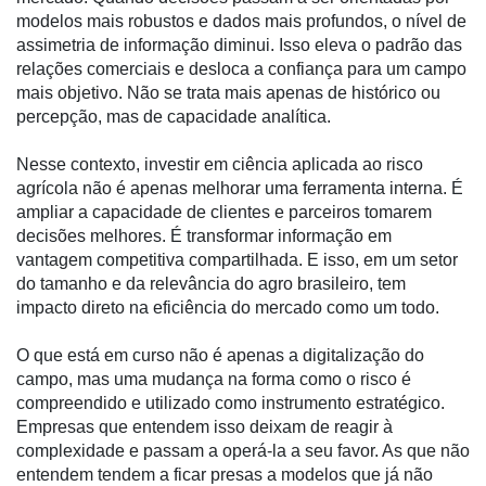
modelos mais robustos e dados mais profundos, o nível de
Membros
assimetria de informação diminui. Isso eleva o padrão das
Liberali
relações comerciais e desloca a confiança para um campo
mais objetivo. Não se trata mais apenas de histórico ou
Netrin
percepção, mas de capacidade analítica.
Néctar
Nesse contexto, investir em ciência aplicada ao risco
Tecprime
agrícola não é apenas melhorar uma ferramenta interna. É
Agro
ampliar a capacidade de clientes e parceiros tomarem
decisões melhores. É transformar informação em
Lean
vantagem competitiva compartilhada. E isso, em um setor
Way
do tamanho e da relevância do agro brasileiro, tem
Consulting
impacto direto na eficiência do mercado como um todo.
Manager
O que está em curso não é apenas a digitalização do
ONE
campo, mas uma mudança na forma como o risco é
compreendido e utilizado como instrumento estratégico.
CHB
Empresas que entendem isso deixam de reagir à
complexidade e passam a operá-la a seu favor. As que não
entendem tendem a ficar presas a modelos que já não