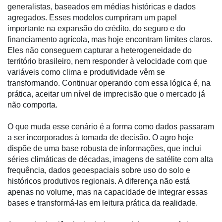
generalistas, baseados em médias históricas e dados
Notícias
agregados. Esses modelos cumpriram um papel
importante na expansão do crédito, do seguro e do
Destaque
financiamento agrícola, mas hoje encontram limites claros.
Eles não conseguem capturar a heterogeneidade do
Mercado
território brasileiro, nem responder à velocidade com que
variáveis como clima e produtividade vêm se
Troca
transformando. Continuar operando com essa lógica é, na
de
prática, aceitar um nível de imprecisão que o mercado já
Cadeira
não comporta.
Artigos
O que muda esse cenário é a forma como dados passaram
Agenda
a ser incorporados à tomada de decisão. O agro hoje
dispõe de uma base robusta de informações, que inclui
Agricultura
séries climáticas de décadas, imagens de satélite com alta
de
frequência, dados geoespaciais sobre uso do solo e
Precisão
históricos produtivos regionais. A diferença não está
Automação
apenas no volume, mas na capacidade de integrar essas
e
bases e transformá-las em leitura prática da realidade.
Robótica