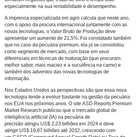
Análise
especialmente na sua rentabilidade e desempenho.
E-
A imprensa especializada em agro calcula que neste ano,
Commerce
com o apoio da procura internacional juntamente com as
novas tecnologias, o Valor Bruto de Produção deve
Informatização
apresentar um aumento de 21,5%. Foi constatado também
da
que no caso da pecuária premium, ela já se consolidou
Agricultura
como segmento de mercado, com base em seus
Vertical
diferenciais em técnicas de maturação (que procuram
Software
melhor sabor, mais maciez e a suculência na carne) e
Empresarial
também dos adventos das novas tecnologias de
informação.
Tecnologia
para
Nos Estados Unidos as perspectivas são que essa nova
Recursos
tecnologia tende a evoluir bastante na gestão da pecuária
Hídricos
nos EUA nos próximos anos. O site ASD Reports Premium
Market Research publicou que o mercado global de
Membros
inteligência artificial (IA) na pecuária de
precisão atingiu US$ 2,23 bilhões em 2024 e deve
Liberali
atingir US$ 19,87 bilhões até 2032, crescendo com
Netrin