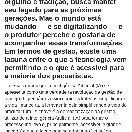
orgulho e tradição, busca manter
seu legado para as próximas
gerações. Mas o mundo está
mudando — e se digitalizando — e
o produtor percebe e gostaria de
acompanhar essas transformações.
Em termos de gestão, existe uma
lacuna entre o que a tecnologia vem
Cadastre-
se
permitindo e o que é acessível para
a maioria dos pecuaristas.
Minha
É nesse cenário que a Inteligência Artificial (IA) se
conta
apresenta como uma verdadeira revolução da gestão de
manejo da pecuária. Assim como as fintechs simplificaram
a vida financeira, a ferramenta está simplificando a vida do
produtor rural. A chave é a democratização da gestão,
Notícias
utilizando a Inteligência Artificial (IA) para tornar o
Destaque
processo intuitivo e, principalmente, acessível. A grande
‘sacada’ é que a tecnologia se adapta ao ‘jeitão’ do