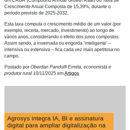
um CAGR (Compound Annual Growth Rate) ou Taxa de
Crescimento Anual Composta de 15,39%, durante o
Néctar
período previsto de 2025-2032.
Tecprime
Esta taxa computa o crescimento médio de um valor (por
Agro
exemplo, receita, mercado, investimento) ao longo de
vários anos, considerando o efeito dos juros compostos.
Lean
Assim sendo, a invernada ou engorda ‘inteligente’ –
Way
intensiva ou extensiva – fica cada vez mais apetitosa no
Consulting
campo.
Manager
Postado por
Oberdan Pandolfi Ermita, economista e
ONE
produtor rural
10/11/2025
em
Artigos
CHB
Agrosys integra IA, BI e assinatura
digital para ampliar digitalização na