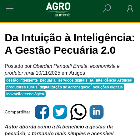
HOME
DA INTUIÇÃO À INTELIGÊNCIA: A GESTÃO PECUÁRIA 2.0
Da Intuição à Inteligência:
A Gestão Pecuária 2.0
Postado por
Oberdan Pandolfi Ermita, economista e
produtor rural
10/11/2025
em
Artigos
gestão inteligente
pecuária
serviços digitais
IA
Inteligência Artificial
produtores rurais
digitalização do agronegócio
soluções digitais
inovação tecnológica
Compartilhar:
Autor aborda como a IA beneficio a gestão da
pecuária, a tornando mais simples e acessível