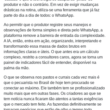
Mercado
produtor e não o contrário. Em vez de exigir mudanças
drásticas na rotina, utiliza-se uma ferramenta que já faz
Troca
parte do dia a dia de todos: o WhatsApp.
de
Cadeira
Ao permitir que o produtor registre seus manejos e
observações de forma simples e direta pelo WhatsApp, a
Artigos
plataforma remove a barreira de entrada da complexidade.
A IA, então, entra em ação, organizando, interpretando e
Agenda
transformando essa massa de dados brutos em
Agricultura
informações claras e úteis. O que antes era um cálculo
de
complexo, restrito a consultores caros, agora se torna um
Precisão
painel de indicadores fácil de entender, disponível na
palma da mão.
Automação
e
O que se observa nos pastos e currais cada vez mais é
Robótica
que o pecuarista no Brasil de hoje tem procurado se
conectar ao máximo. Ele também tem se profissionalizado
Conectividade
muito mais que em outras fases. Os criadores ao que se
tem notícia nunca ficaram tão atentos a tantas exigências
Dados
que o mercado tem feito. As fazendas definitivamente se
e
tornaram negócios que estão de olho o tempo todo