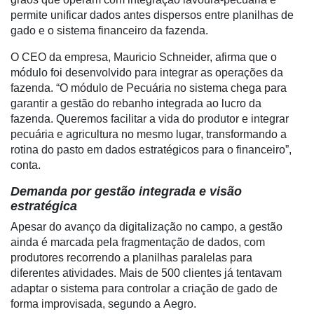
permite unificar dados antes dispersos entre planilhas de
gado e o sistema financeiro da fazenda.
Cadastre-
se
O CEO da empresa, Mauricio Schneider, afirma que o
módulo foi desenvolvido para integrar as operações da
fazenda.
“O módulo de Pecuária no sistema chega para
Minha
garantir a gestão do rebanho integrada ao lucro da
conta
fazenda. Queremos facilitar a vida do produtor e integrar
pecuária e agricultura no mesmo lugar, transformando a
rotina do pasto em dados estratégicos para o financeiro”
,
conta.
Notícias
Demanda por gestão integrada e visão
Destaque
estratégica
Mercado
Apesar do avanço da digitalização no campo, a gestão
ainda é marcada pela fragmentação de dados, com
Troca
produtores recorrendo a planilhas paralelas para
de
diferentes atividades. Mais de 500 clientes já tentavam
Cadeira
adaptar o sistema para controlar a criação de gado de
forma improvisada, segundo a Aegro.
Artigos