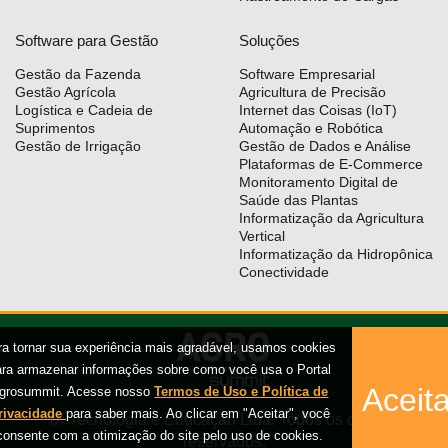
Software para Gestão
Soluções
Gestão da Fazenda
Software Empresarial
Gestão Agrícola
Agricultura de Precisão
Logística e Cadeia de
Internet das Coisas (IoT)
Suprimentos
Automação e Robótica
Gestão de Irrigação
Gestão de Dados e Análise
Plataformas de E-Commerce
Monitoramento Digital de
Saúde das Plantas
Informatização da Agricultura
Vertical
Informatização da Hidropônica
Conectividade
ra tornar sua experiência mais agradável, usamos cookies
ara armazenar informações sobre como você usa o Portal
Aceita
grosummit. Acesse nosso
Termos de Uso e Política de
rivacidade
para saber mais. Ao clicar em "Aceitar", você
iX Tecnologia e Educação Ltda. Todos os direitos
consente com a otimização do site pelo uso de cookies.
reservados.