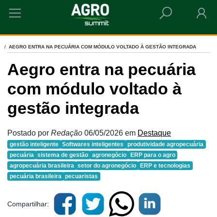
HOME
AEGRO ENTRA NA PECUÁRIA COM MÓDULO VOLTADO À GESTÃO INTEGRADA
Aegro entra na pecuária
com módulo voltado à
gestão integrada
Postado por
Redação
06/05/2026
em
Destaque
gestão inteligente
Softwares inteligentes
produtividade agropecuária
pecuária
sistema de gestão
agronegócio
ERP para o agro
agropecuária brasileira
setor do agronegócio
ERP e tecnologias
pecuária brasileira
pecuaristas
Compartilhar: