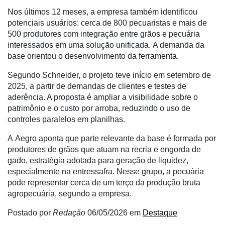
Nos últimos 12 meses, a empresa também identificou
Agenda
potenciais usuários: cerca de 800 pecuaristas e mais de
Agricultura
500 produtores com integração entre grãos e pecuária
de
interessados em uma solução unificada. A demanda da
Precisão
base orientou o desenvolvimento da ferramenta.
Automação
Segundo Schneider, o projeto teve início em setembro de
e
2025, a partir de demandas de clientes e testes de
Robótica
aderência. A proposta é ampliar a visibilidade sobre o
patrimônio e o custo por arroba, reduzindo o uso de
Conectividade
controles paralelos em planilhas.
Dados
A Aegro aponta que parte relevante da base é formada por
e
produtores de grãos que atuam na recria e engorda de
Análise
gado, estratégia adotada para geração de liquidez,
especialmente na entressafra. Nesse grupo, a pecuária
E-
pode representar cerca de um terço da produção bruta
Commerce
agropecuária, segundo a empresa.
Informatização
Postado por
Redação
06/05/2026
em
Destaque
da