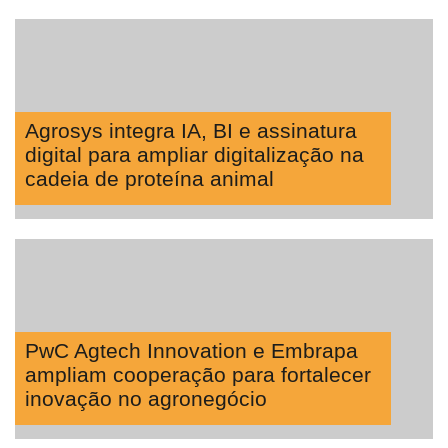
Agricultura
Vertical
Software
Empresarial
Tecnologia
Agrosys integra IA, BI e assinatura
para
digital para ampliar digitalização na
Recursos
cadeia de proteína animal
Hídricos
Membros
Liberali
Netrin
Néctar
PwC Agtech Innovation e Embrapa
ampliam cooperação para fortalecer
Tecprime
inovação no agronegócio
Agro
Lean