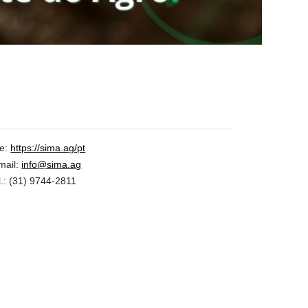
te:
https://sima.ag/pt
mail:
info@sima.ag
.:
(31) 9744-2811