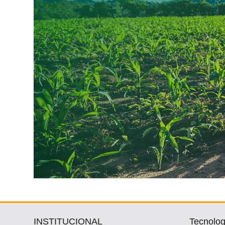
Vertical
Software
Empresarial
Tecnologia
para
Recursos
Hídricos
Membros
Liberali
Netrin
Néctar
Tecprime
Agro
Lean
INSTITUCIONAL
Tecnolog
Way