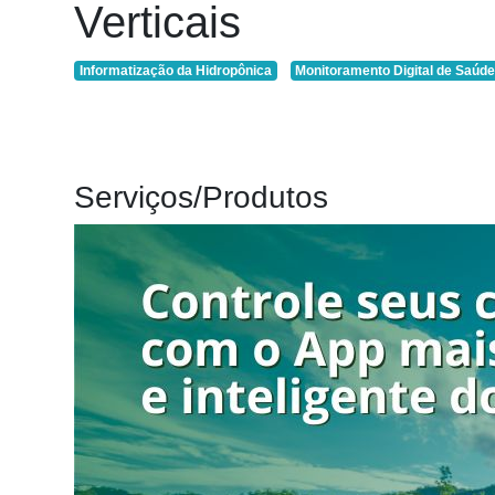
Verticais
Agenda
Agricultura
Informatização da Hidropônica
Monitoramento Digital de Saúde
de
Precisão
Automação
e
Robótica
Serviços/Produtos
Conectividade
Dados
e
Análise
E-
Commerce
Informatização
da
Agricultura