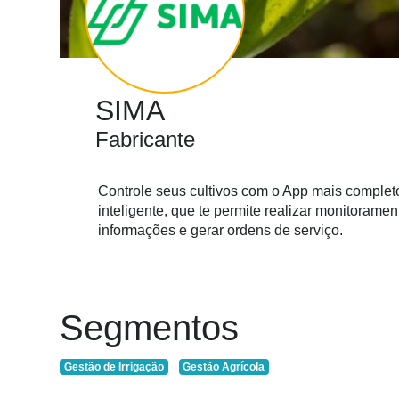
Cadastre-
se
SIMA
Minha
conta
Fabricante
Controle seus cultivos com o App mais completo
Notícias
inteligente, que te permite realizar monitoram
informações e gerar ordens de serviço.
Destaque
Mercado
Troca
Segmentos
de
Cadeira
Gestão de Irrigação
Gestão Agrícola
Artigos