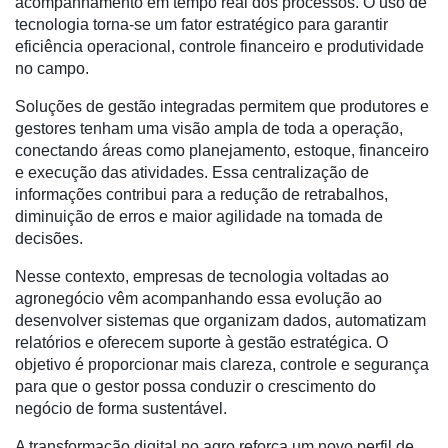
acompanhamento em tempo real dos processos. O uso de
tecnologia torna-se um fator estratégico para garantir
Netrin
eficiência operacional, controle financeiro e produtividade
no campo.
Néctar
Soluções de gestão integradas permitem que produtores e
Tecprime
gestores tenham uma visão ampla de toda a operação,
Agro
conectando áreas como planejamento, estoque, financeiro
e execução das atividades. Essa centralização de
Lean
informações contribui para a redução de retrabalhos,
Way
diminuição de erros e maior agilidade na tomada de
Consulting
decisões.
Manager
Nesse contexto, empresas de tecnologia voltadas ao
ONE
agronegócio vêm acompanhando essa evolução ao
CHB
desenvolver sistemas que organizam dados, automatizam
relatórios e oferecem suporte à gestão estratégica. O
objetivo é proporcionar mais clareza, controle e segurança
para que o gestor possa conduzir o crescimento do
negócio de forma sustentável.
A transformação digital no agro reforça um novo perfil de