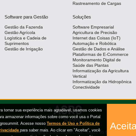
Rastreamento de Cargas
Software para Gestão
Soluções
Gestão da Fazenda
Software Empresarial
Gestão Agrícola
Agricultura de Precisão
Logística e Cadeia de
Internet das Coisas (IoT)
Suprimentos
Automação e Robótica
Gestão de Irrigação
Gestão de Dados e Análise
Plataformas de E-Commerce
Monitoramento Digital de
Saúde das Plantas
Informatização da Agricultura
Vertical
Informatização da Hidropônica
Conectividade
ra tornar sua experiência mais agradável, usamos cookies
ara armazenar informações sobre como você usa o Portal
Aceita
grosummit. Acesse nosso
Termos de Uso e Política de
rivacidade
para saber mais. Ao clicar em "Aceitar", você
iX Tecnologia e Educação Ltda. Todos os direitos