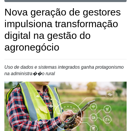
Destaque
Nova geração de gestores
Mercado
impulsiona transformação
Troca
de
digital na gestão do
Cadeira
agronegócio
Artigos
Agenda
Uso de dados e sistemas integrados ganha protagonismo
Agricultura
na administra��o rural
de
Precisão
Automação
e
Robótica
Conectividade
Dados