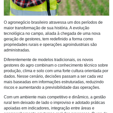
e
Análise
E-
O agronegócio brasileiro atravessa um dos períodos de
Commerce
maior transformação de sua história. A evolução
tecnológica no campo, aliada à chegada de uma nova
Informatização
geração de gestores, tem redefinido a forma como
da
propriedades rurais e operações agroindustriais são
Agricultura
administradas.
Vertical
Diferentemente de modelos tradicionais, os novos
Software
gestores do agro combinam o conhecimento técnico sobre
Empresarial
produção, clima e solo com uma forte cultura orientada por
dados. Nesse cenário, decisões passam a ser cada vez
Tecnologia
mais baseadas em informações estruturadas, reduzindo
para
riscos e aumentando a previsibilidade das operações.
Recursos
Hídricos
Com um ambiente mais competitivo e dinâmico, a gestão
rural tem deixado de lado o improviso e adotado práticas
Membros
apoiadas em indicadores, integração entre áreas e
Liberali