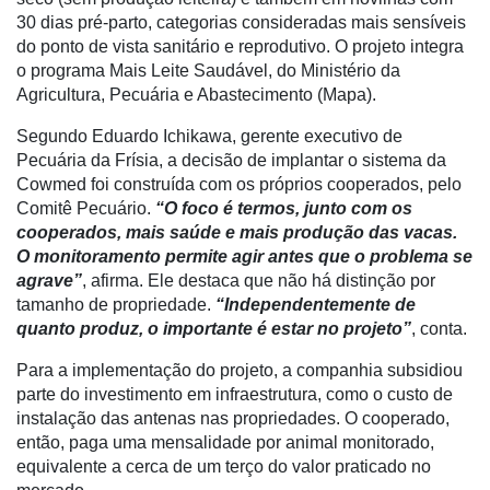
30 dias pré-parto, categorias consideradas mais sensíveis
Minha
do ponto de vista sanitário e reprodutivo. O projeto integra
conta
o programa Mais Leite Saudável, do Ministério da
Agricultura, Pecuária e Abastecimento (Mapa).
Segundo Eduardo Ichikawa, gerente executivo de
Notícias
Pecuária da Frísia, a decisão de implantar o sistema da
Cowmed foi construída com os próprios cooperados, pelo
Destaque
Comitê Pecuário.
“O foco é termos, junto com os
cooperados, mais saúde e mais produção das vacas.
Mercado
O monitoramento permite agir antes que o problema se
Troca
agrave”
, afirma. Ele destaca que não há distinção por
de
tamanho de propriedade.
“Independentemente de
Cadeira
quanto produz, o importante é estar no projeto”
, conta.
Artigos
Para a implementação do projeto, a companhia subsidiou
parte do investimento em infraestrutura, como o custo de
Agenda
instalação das antenas nas propriedades. O cooperado,
então, paga uma mensalidade por animal monitorado,
Agricultura
equivalente a cerca de um terço do valor praticado no
de