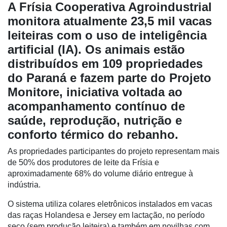
A Frísia Cooperativa Agroindustrial
monitora atualmente 23,5 mil vacas
leiteiras com o uso de inteligência
artificial (IA). Os animais estão
distribuídos em 109 propriedades
do Paraná e fazem parte do Projeto
Monitore, iniciativa voltada ao
acompanhamento contínuo de
saúde, reprodução, nutrição e
conforto térmico do rebanho.
As propriedades participantes do projeto representam mais
de 50% dos produtores de leite da Frísia e
aproximadamente 68% do volume diário entregue à
indústria.
Cadastre-
O sistema utiliza colares eletrônicos instalados em vacas
se
das raças Holandesa e Jersey em lactação, no período
seco (sem produção leiteira) e também em novilhas com