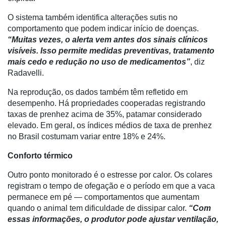
Tecnologia
O sistema também identifica alterações sutis no
para
comportamento que podem indicar início de doenças.
Recursos
“Muitas vezes, o alerta vem antes dos sinais clínicos
Hídricos
visíveis. Isso permite medidas preventivas, tratamento
mais cedo e redução no uso de medicamentos”
, diz
Membros
Radavelli.
Liberali
Na reprodução, os dados também têm refletido em
Netrin
desempenho. Há propriedades cooperadas registrando
taxas de prenhez acima de 35%, patamar considerado
Néctar
elevado. Em geral, os índices médios de taxa de prenhez
no Brasil costumam variar entre 18% e 24%.
Tecprime
Agro
Conforto térmico
Lean
Outro ponto monitorado é o estresse por calor. Os colares
Way
registram o tempo de ofegação e o período em que a vaca
Consulting
permanece em pé — comportamentos que aumentam
quando o animal tem dificuldade de dissipar calor.
“Com
Manager
essas informações, o produtor pode ajustar ventilação,
ONE