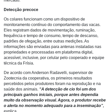
mercado.
Precisão
Detecção precoce
Automação
e
Os colares funcionam como um dispositivo de
Robótica
monitoramento contínuo do comportamento das vacas.
Eles registram dados de movimentação, ruminação,
Conectividade
frequência e tempo de consumo, tempo de descanso,
Dados
padrões de ofegação, entre outras medições. As
e
informações são enviadas para antenas instaladas nas
Análise
propriedades e processadas em plataforma digital,
acessível, inclusive, por celular pelo cooperado e equipe
E-
técnica da Frísia.
Commerce
De acordo com Anderson Radavelli, supervisor de
Informatização
Zootecnia da cooperativa, os primeiros resultados
da
percebidos pelos produtores foram na reprodução e na
Agricultura
saúde dos animais.
“A detecção de cio foi um dos
Vertical
principais ganhos iniciais, porque antes dependia
muito da observação visual. Agora, o produtor recebe
Software
o alerta no momento adequado para a inseminação”,
Empresarial
explica.