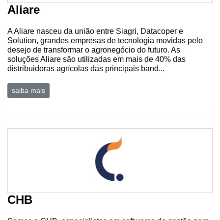
Aliare
Notícias
A Aliare nasceu da união entre Siagri, Datacoper e
Solution, grandes empresas de tecnologia movidas pelo
Destaque
desejo de transformar o agronegócio do futuro. As
soluções Aliare são utilizadas em mais de 40% das
Mercado
distribuidoras agrícolas das principais band...
Troca
saiba mais
de
Cadeira
Artigos
Agenda
Agricultura
de
Precisão
CHB
Automação
e