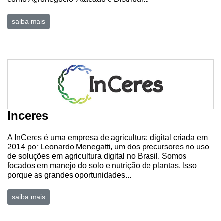
Hídricos
saiba mais
Membros
Liberali
Netrin
Néctar
Tecprime
Agro
Inceres
Lean
Way
A InCeres é uma empresa de agricultura digital criada em
2014 por Leonardo Menegatti, um dos precursores no uso
Consulting
de soluções em agricultura digital no Brasil. Somos
focados em manejo do solo e nutrição de plantas. Isso
Manager
porque as grandes oportunidades...
ONE
CHB
saiba mais