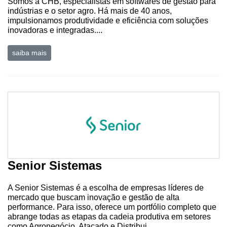
Somos a CHB, especialistas em softwares de gestão para
Robótica
indústrias e o setor agro. Há mais de 40 anos,
impulsionamos produtividade e eficiência com soluções
Conectividade
inovadoras e integradas....
Dados
e
saiba mais
Análise
E-
Commerce
Informatização
da
Agricultura
Vertical
Senior Sistemas
Software
Empresarial
A Senior Sistemas é a escolha de empresas líderes de
Tecnologia
mercado que buscam inovação e gestão de alta
performance. Para isso, oferece um portfólio completo que
para
abrange todas as etapas da cadeia produtiva em setores
Recursos
como Agronegócio, Atacado e Distribui...