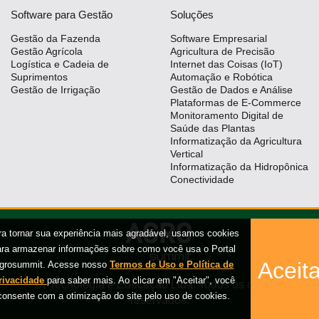
Software para Gestão
Soluções
Gestão da Fazenda
Software Empresarial
Gestão Agrícola
Agricultura de Precisão
Logística e Cadeia de
Internet das Coisas (IoT)
Suprimentos
Automação e Robótica
Gestão de Irrigação
Gestão de Dados e Análise
Plataformas de E-Commerce
Monitoramento Digital de
Saúde das Plantas
Informatização da Agricultura
Vertical
Informatização da Hidropônica
Conectividade
ra tornar sua experiência mais agradável, usamos cookies
ara armazenar informações sobre como você usa o Portal
Aceita
grosummit. Acesse nosso
Termos de Uso e Política de
rivacidade
para saber mais. Ao clicar em "Aceitar", você
iX Tecnologia e Educação Ltda. Todos os direitos
consente com a otimização do site pelo uso de cookies.
reservados.